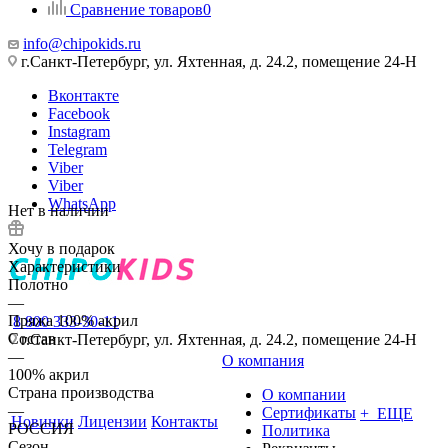
Сравнение товаров
0
info@chipokids.ru
г.Санкт-Петербург, ул. Яхтенная, д. 24.2, помещение 24-Н
Вконтакте
Facebook
Instagram
Telegram
Viber
Viber
WhatsApp
Нет в наличии
Хочу в подарок
Характеристики
Полотно
—
Пряжа 100% акрил
8 800 333-30-11
Состав
г.Санкт-Петербург, ул. Яхтенная, д. 24.2, помещение 24-Н
—
О компания
100% акрил
Страна производства
О компании
—
Сертификаты
+ ЕЩЕ
Новинки
Лицензии
Контакты
РОССИЯ
Политика
Сезон