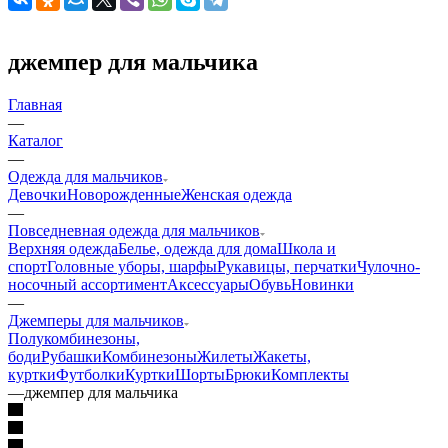
джемпер для мальчика
Главная
—
Каталог
—
Одежда для мальчиков
Девочки
Новорожденные
Женская одежда
—
Повседневная одежда для мальчиков
Верхняя одежда
Белье, одежда для дома
Школа и
спорт
Головные уборы, шарфы
Рукавицы, перчатки
Чулочно-
носочный ассортимент
Аксессуары
Обувь
Новинки
—
Джемперы для мальчиков
Полукомбинезоны,
боди
Рубашки
Комбинезоны
Жилеты
Жакеты,
куртки
Футболки
Куртки
Шорты
Брюки
Комплекты
—
джемпер для мальчика