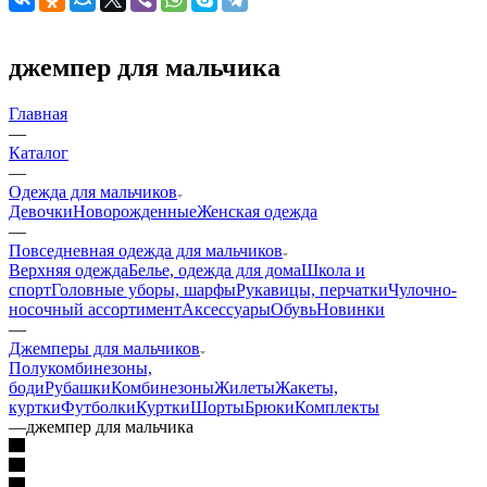
джемпер для мальчика
Главная
—
Каталог
—
Одежда для мальчиков
Девочки
Новорожденные
Женская одежда
—
Повседневная одежда для мальчиков
Верхняя одежда
Белье, одежда для дома
Школа и
спорт
Головные уборы, шарфы
Рукавицы, перчатки
Чулочно-
носочный ассортимент
Аксессуары
Обувь
Новинки
—
Джемперы для мальчиков
Полукомбинезоны,
боди
Рубашки
Комбинезоны
Жилеты
Жакеты,
куртки
Футболки
Куртки
Шорты
Брюки
Комплекты
—
джемпер для мальчика