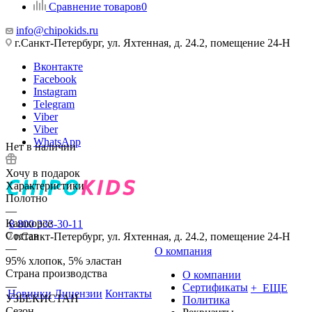
Сравнение товаров
0
info@chipokids.ru
г.Санкт-Петербург, ул. Яхтенная, д. 24.2, помещение 24-Н
Вконтакте
Facebook
Instagram
Telegram
Viber
Viber
WhatsApp
Нет в наличии
Хочу в подарок
Характеристики
Полотно
—
Кашкорсе
8 800 333-30-11
Состав
г.Санкт-Петербург, ул. Яхтенная, д. 24.2, помещение 24-Н
—
О компания
95% хлопок, 5% эластан
Страна производства
О компании
—
Сертификаты
+ ЕЩЕ
Новинки
Лицензии
Контакты
УЗБЕКИСТАН
Политика
Сезон