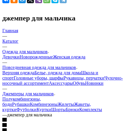
джемпер для мальчика
Главная
—
Каталог
—
Одежда для мальчиков
Девочки
Новорожденные
Женская одежда
—
Повседневная одежда для мальчиков
Верхняя одежда
Белье, одежда для дома
Школа и
спорт
Головные уборы, шарфы
Рукавицы, перчатки
Чулочно-
носочный ассортимент
Аксессуары
Обувь
Новинки
—
Джемперы для мальчиков
Полукомбинезоны,
боди
Рубашки
Комбинезоны
Жилеты
Жакеты,
куртки
Футболки
Куртки
Шорты
Брюки
Комплекты
—
джемпер для мальчика