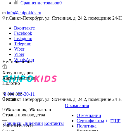
Сравнение товаров
0
info@chipokids.ru
г.Санкт-Петербург, ул. Яхтенная, д. 24.2, помещение 24-Н
Вконтакте
Facebook
Instagram
Telegram
Viber
Viber
WhatsApp
Нет в наличии
Хочу в подарок
Характеристики
Полотно
—
Кашкорсе
8 800 333-30-11
Состав
г.Санкт-Петербург, ул. Яхтенная, д. 24.2, помещение 24-Н
—
О компания
95% хлопок, 5% эластан
Страна производства
О компании
—
Сертификаты
+ ЕЩЕ
Новинки
Лицензии
Контакты
УЗБЕКИСТАН
Политика
Сезон