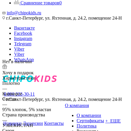
Сравнение товаров
0
info@chipokids.ru
г.Санкт-Петербург, ул. Яхтенная, д. 24.2, помещение 24-Н
Вконтакте
Facebook
Instagram
Telegram
Viber
Viber
WhatsApp
Нет в наличии
Хочу в подарок
Характеристики
Полотно
—
Кашкорсе
8 800 333-30-11
Состав
г.Санкт-Петербург, ул. Яхтенная, д. 24.2, помещение 24-Н
—
О компания
95% хлопок, 5% эластан
Страна производства
О компании
—
Сертификаты
+ ЕЩЕ
Новинки
Лицензии
Контакты
УЗБЕКИСТАН
Политика
Сезон