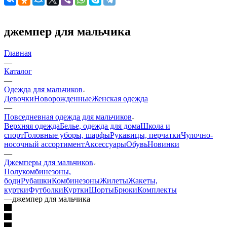
джемпер для мальчика
Главная
—
Каталог
—
Одежда для мальчиков
Девочки
Новорожденные
Женская одежда
—
Повседневная одежда для мальчиков
Верхняя одежда
Белье, одежда для дома
Школа и
спорт
Головные уборы, шарфы
Рукавицы, перчатки
Чулочно-
носочный ассортимент
Аксессуары
Обувь
Новинки
—
Джемперы для мальчиков
Полукомбинезоны,
боди
Рубашки
Комбинезоны
Жилеты
Жакеты,
куртки
Футболки
Куртки
Шорты
Брюки
Комплекты
—
джемпер для мальчика