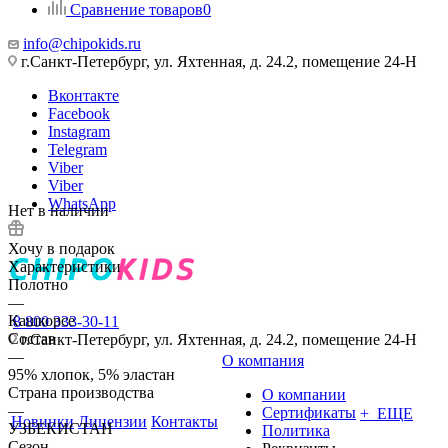
Сравнение товаров
0
info@chipokids.ru
г.Санкт-Петербург, ул. Яхтенная, д. 24.2, помещение 24-Н
Вконтакте
Facebook
Instagram
Telegram
Viber
Viber
WhatsApp
Нет в наличии
Хочу в подарок
Характеристики
Полотно
—
Кашкорсе
8 800 333-30-11
Состав
г.Санкт-Петербург, ул. Яхтенная, д. 24.2, помещение 24-Н
—
О компания
95% хлопок, 5% эластан
Страна производства
О компании
—
Сертификаты
+ ЕЩЕ
Новинки
Лицензии
Контакты
УЗБЕКИСТАН
Политика
Сезон