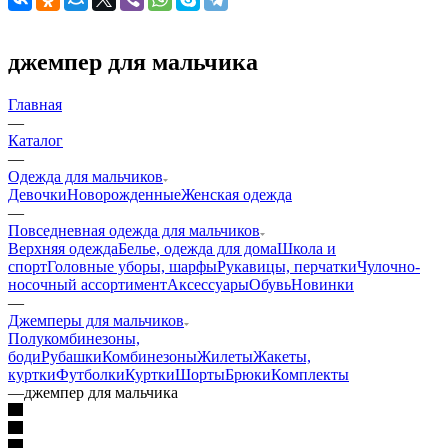
джемпер для мальчика
Главная
—
Каталог
—
Одежда для мальчиков
Девочки
Новорожденные
Женская одежда
—
Повседневная одежда для мальчиков
Верхняя одежда
Белье, одежда для дома
Школа и
спорт
Головные уборы, шарфы
Рукавицы, перчатки
Чулочно-
носочный ассортимент
Аксессуары
Обувь
Новинки
—
Джемперы для мальчиков
Полукомбинезоны,
боди
Рубашки
Комбинезоны
Жилеты
Жакеты,
куртки
Футболки
Куртки
Шорты
Брюки
Комплекты
—
джемпер для мальчика