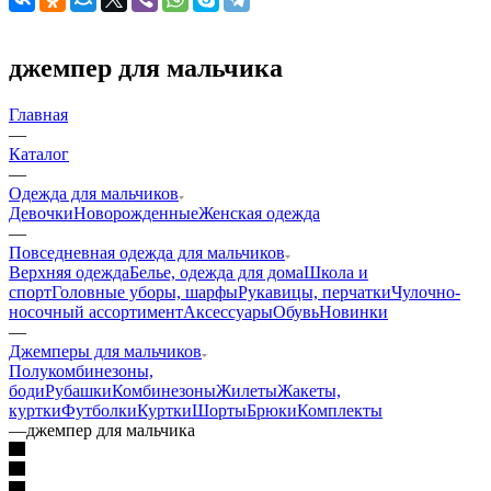
джемпер для мальчика
Главная
—
Каталог
—
Одежда для мальчиков
Девочки
Новорожденные
Женская одежда
—
Повседневная одежда для мальчиков
Верхняя одежда
Белье, одежда для дома
Школа и
спорт
Головные уборы, шарфы
Рукавицы, перчатки
Чулочно-
носочный ассортимент
Аксессуары
Обувь
Новинки
—
Джемперы для мальчиков
Полукомбинезоны,
боди
Рубашки
Комбинезоны
Жилеты
Жакеты,
куртки
Футболки
Куртки
Шорты
Брюки
Комплекты
—
джемпер для мальчика