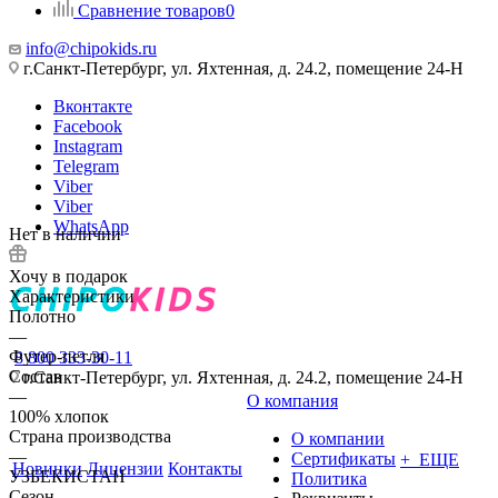
Сравнение товаров
0
info@chipokids.ru
г.Санкт-Петербург, ул. Яхтенная, д. 24.2, помещение 24-Н
Вконтакте
Facebook
Instagram
Telegram
Viber
Viber
WhatsApp
Нет в наличии
Хочу в подарок
Характеристики
Полотно
—
Футер-петля
8 800 333-30-11
Состав
г.Санкт-Петербург, ул. Яхтенная, д. 24.2, помещение 24-Н
—
О компания
100% хлопок
Страна производства
О компании
—
Сертификаты
+ ЕЩЕ
Новинки
Лицензии
Контакты
УЗБЕКИСТАН
Политика
Сезон