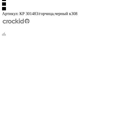
Артикул:
КР 301483/горчица,черный к308