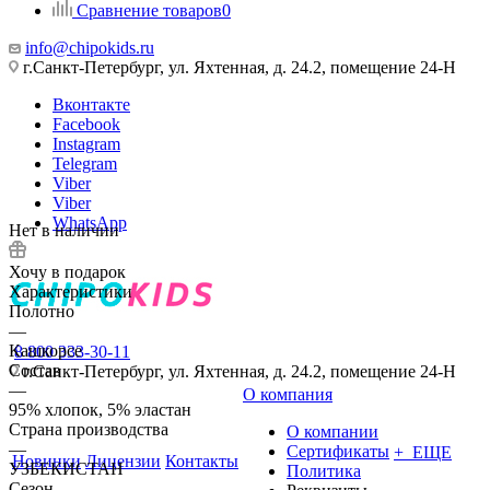
Сравнение товаров
0
info@chipokids.ru
г.Санкт-Петербург, ул. Яхтенная, д. 24.2, помещение 24-Н
Вконтакте
Facebook
Instagram
Telegram
Viber
Viber
WhatsApp
Нет в наличии
Хочу в подарок
Характеристики
Полотно
—
Кашкорсе
8 800 333-30-11
Состав
г.Санкт-Петербург, ул. Яхтенная, д. 24.2, помещение 24-Н
—
О компания
95% хлопок, 5% эластан
Страна производства
О компании
—
Сертификаты
+ ЕЩЕ
Новинки
Лицензии
Контакты
УЗБЕКИСТАН
Политика
Сезон