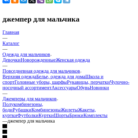
джемпер для мальчика
Главная
—
Каталог
—
Одежда для мальчиков
Девочки
Новорожденные
Женская одежда
—
Повседневная одежда для мальчиков
Верхняя одежда
Белье, одежда для дома
Школа и
спорт
Головные уборы, шарфы
Рукавицы, перчатки
Чулочно-
носочный ассортимент
Аксессуары
Обувь
Новинки
—
Джемперы для мальчиков
Полукомбинезоны,
боди
Рубашки
Комбинезоны
Жилеты
Жакеты,
куртки
Футболки
Куртки
Шорты
Брюки
Комплекты
—
джемпер для мальчика