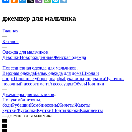
джемпер для мальчика
Главная
—
Каталог
—
Одежда для мальчиков
Девочки
Новорожденные
Женская одежда
—
Повседневная одежда для мальчиков
Верхняя одежда
Белье, одежда для дома
Школа и
спорт
Головные уборы, шарфы
Рукавицы, перчатки
Чулочно-
носочный ассортимент
Аксессуары
Обувь
Новинки
—
Джемперы для мальчиков
Полукомбинезоны,
боди
Рубашки
Комбинезоны
Жилеты
Жакеты,
куртки
Футболки
Куртки
Шорты
Брюки
Комплекты
—
джемпер для мальчика