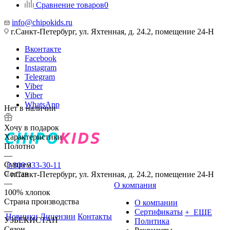
Сравнение товаров
0
info@chipokids.ru
г.Санкт-Петербург, ул. Яхтенная, д. 24.2, помещение 24-Н
Вконтакте
Facebook
Instagram
Telegram
Viber
Viber
WhatsApp
Нет в наличии
Хочу в подарок
Характеристики
Полотно
—
Супрем
8 800 333-30-11
Состав
г.Санкт-Петербург, ул. Яхтенная, д. 24.2, помещение 24-Н
—
О компания
100% хлопок
Страна производства
О компании
—
Сертификаты
+ ЕЩЕ
Новинки
Лицензии
Контакты
УЗБЕКИСТАН
Политика
Сезон