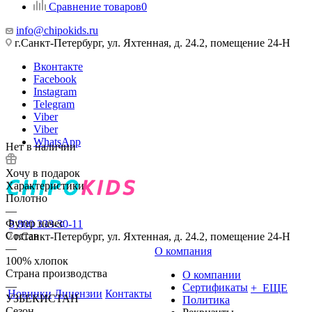
Сравнение товаров
0
info@chipokids.ru
г.Санкт-Петербург, ул. Яхтенная, д. 24.2, помещение 24-Н
Вконтакте
Facebook
Instagram
Telegram
Viber
Viber
WhatsApp
Нет в наличии
Хочу в подарок
Характеристики
Полотно
—
Футер начес
8 800 333-30-11
Состав
г.Санкт-Петербург, ул. Яхтенная, д. 24.2, помещение 24-Н
—
О компания
100% хлопок
Страна производства
О компании
—
Сертификаты
+ ЕЩЕ
Новинки
Лицензии
Контакты
УЗБЕКИСТАН
Политика
Сезон