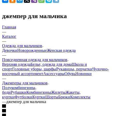
джемпер для мальчика
Главная
—
Каталог
—
Одежда для мальчиков
Девочки
Новорожденные
Женская одежда
—
Повседневная одежда для мальчиков
Верхняя одежда
Белье, одежда для дома
Школа и
спорт
Головные уборы, шарфы
Рукавицы, перчатки
Чулочно-
носочный ассортимент
Аксессуары
Обувь
Новинки
—
Джемперы для мальчиков
Полукомбинезоны,
боди
Рубашки
Комбинезоны
Жилеты
Жакеты,
куртки
Футболки
Куртки
Шорты
Брюки
Комплекты
—
джемпер для мальчика