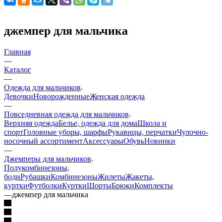
джемпер для мальчика
Главная
—
Каталог
—
Одежда для мальчиков
Девочки
Новорожденные
Женская одежда
—
Повседневная одежда для мальчиков
Верхняя одежда
Белье, одежда для дома
Школа и
спорт
Головные уборы, шарфы
Рукавицы, перчатки
Чулочно-
носочный ассортимент
Аксессуары
Обувь
Новинки
—
Джемперы для мальчиков
Полукомбинезоны,
боди
Рубашки
Комбинезоны
Жилеты
Жакеты,
куртки
Футболки
Куртки
Шорты
Брюки
Комплекты
—
джемпер для мальчика