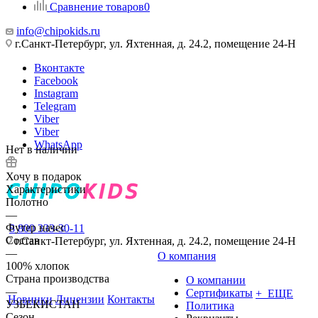
Сравнение товаров
0
info@chipokids.ru
г.Санкт-Петербург, ул. Яхтенная, д. 24.2, помещение 24-Н
Вконтакте
Facebook
Instagram
Telegram
Viber
Viber
WhatsApp
Нет в наличии
Хочу в подарок
Характеристики
Полотно
—
Футер начес
8 800 333-30-11
Состав
г.Санкт-Петербург, ул. Яхтенная, д. 24.2, помещение 24-Н
—
О компания
100% хлопок
Страна производства
О компании
—
Сертификаты
+ ЕЩЕ
Новинки
Лицензии
Контакты
УЗБЕКИСТАН
Политика
Сезон