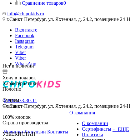
Сравнение товаров
0
info@chipokids.ru
г.Санкт-Петербург, ул. Яхтенная, д. 24.2, помещение 24-Н
Вконтакте
Facebook
Instagram
Telegram
Viber
Viber
WhatsApp
Нет в наличии
Хочу в подарок
Характеристики
Полотно
—
Супрем
8 800 333-30-11
Состав
г.Санкт-Петербург, ул. Яхтенная, д. 24.2, помещение 24-Н
—
О компания
100% хлопок
Страна производства
О компании
—
Сертификаты
+ ЕЩЕ
Новинки
Лицензии
Контакты
УЗБЕКИСТАН
Политика
Сезон