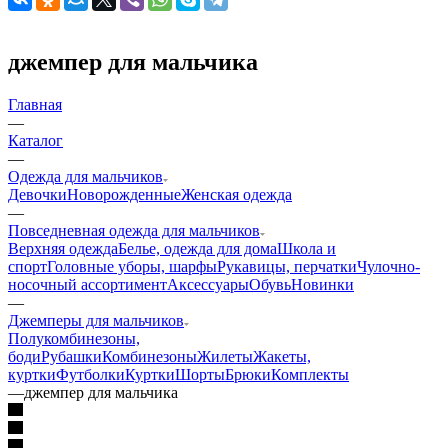
джемпер для мальчика
Главная
—
Каталог
—
Одежда для мальчиков
Девочки
Новорожденные
Женская одежда
—
Повседневная одежда для мальчиков
Верхняя одежда
Белье, одежда для дома
Школа и
спорт
Головные уборы, шарфы
Рукавицы, перчатки
Чулочно-
носочный ассортимент
Аксессуары
Обувь
Новинки
—
Джемперы для мальчиков
Полукомбинезоны,
боди
Рубашки
Комбинезоны
Жилеты
Жакеты,
куртки
Футболки
Куртки
Шорты
Брюки
Комплекты
—
джемпер для мальчика