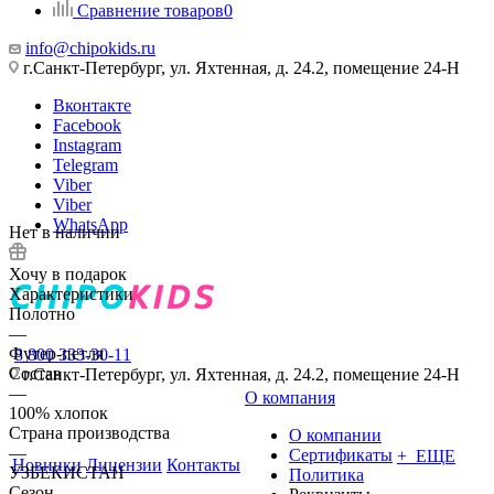
Сравнение товаров
0
info@chipokids.ru
г.Санкт-Петербург, ул. Яхтенная, д. 24.2, помещение 24-Н
Вконтакте
Facebook
Instagram
Telegram
Viber
Viber
WhatsApp
Нет в наличии
Хочу в подарок
Характеристики
Полотно
—
Футер-петля
8 800 333-30-11
Состав
г.Санкт-Петербург, ул. Яхтенная, д. 24.2, помещение 24-Н
—
О компания
100% хлопок
Страна производства
О компании
—
Сертификаты
+ ЕЩЕ
Новинки
Лицензии
Контакты
УЗБЕКИСТАН
Политика
Сезон