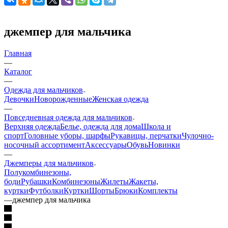
джемпер для мальчика
Главная
—
Каталог
—
Одежда для мальчиков
Девочки
Новорожденные
Женская одежда
—
Повседневная одежда для мальчиков
Верхняя одежда
Белье, одежда для дома
Школа и
спорт
Головные уборы, шарфы
Рукавицы, перчатки
Чулочно-
носочный ассортимент
Аксессуары
Обувь
Новинки
—
Джемперы для мальчиков
Полукомбинезоны,
боди
Рубашки
Комбинезоны
Жилеты
Жакеты,
куртки
Футболки
Куртки
Шорты
Брюки
Комплекты
—
джемпер для мальчика