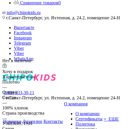
Сравнение товаров
0
info@chipokids.ru
г.Санкт-Петербург, ул. Яхтенная, д. 24.2, помещение 24-Н
Вконтакте
Facebook
Instagram
Telegram
Viber
Viber
WhatsApp
Нет в наличии
Хочу в подарок
Характеристики
Полотно
—
Супрем
8 800 333-30-11
Состав
г.Санкт-Петербург, ул. Яхтенная, д. 24.2, помещение 24-Н
—
О компания
100% хлопок
Страна производства
О компании
—
Сертификаты
+ ЕЩЕ
Новинки
Лицензии
Контакты
УЗБЕКИСТАН
Политика
Сезон