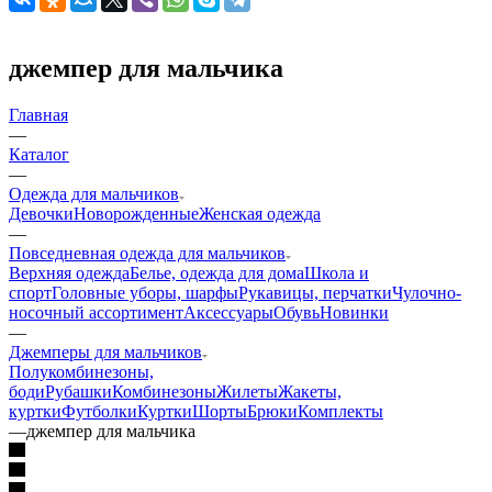
джемпер для мальчика
Главная
—
Каталог
—
Одежда для мальчиков
Девочки
Новорожденные
Женская одежда
—
Повседневная одежда для мальчиков
Верхняя одежда
Белье, одежда для дома
Школа и
спорт
Головные уборы, шарфы
Рукавицы, перчатки
Чулочно-
носочный ассортимент
Аксессуары
Обувь
Новинки
—
Джемперы для мальчиков
Полукомбинезоны,
боди
Рубашки
Комбинезоны
Жилеты
Жакеты,
куртки
Футболки
Куртки
Шорты
Брюки
Комплекты
—
джемпер для мальчика