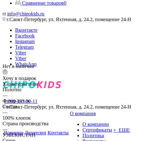
Сравнение товаров
0
info@chipokids.ru
г.Санкт-Петербург, ул. Яхтенная, д. 24.2, помещение 24-Н
Вконтакте
Facebook
Instagram
Telegram
Viber
Viber
WhatsApp
Нет в наличии
Хочу в подарок
Характеристики
Полотно
—
Футер-петля
8 800 333-30-11
Состав
г.Санкт-Петербург, ул. Яхтенная, д. 24.2, помещение 24-Н
—
О компания
100% хлопок
Страна производства
О компании
—
Сертификаты
+ ЕЩЕ
Новинки
Лицензии
Контакты
УЗБЕКИСТАН
Политика
Сезон