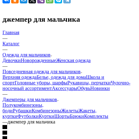
джемпер для мальчика
Главная
—
Каталог
—
Одежда для мальчиков
Девочки
Новорожденные
Женская одежда
—
Повседневная одежда для мальчиков
Верхняя одежда
Белье, одежда для дома
Школа и
спорт
Головные уборы, шарфы
Рукавицы, перчатки
Чулочно-
носочный ассортимент
Аксессуары
Обувь
Новинки
—
Джемперы для мальчиков
Полукомбинезоны,
боди
Рубашки
Комбинезоны
Жилеты
Жакеты,
куртки
Футболки
Куртки
Шорты
Брюки
Комплекты
—
джемпер для мальчика