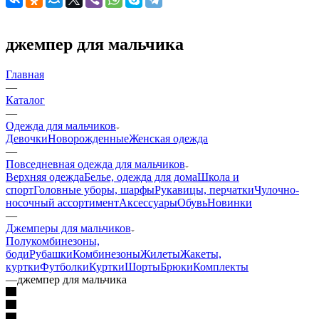
джемпер для мальчика
Главная
—
Каталог
—
Одежда для мальчиков
Девочки
Новорожденные
Женская одежда
—
Повседневная одежда для мальчиков
Верхняя одежда
Белье, одежда для дома
Школа и
спорт
Головные уборы, шарфы
Рукавицы, перчатки
Чулочно-
носочный ассортимент
Аксессуары
Обувь
Новинки
—
Джемперы для мальчиков
Полукомбинезоны,
боди
Рубашки
Комбинезоны
Жилеты
Жакеты,
куртки
Футболки
Куртки
Шорты
Брюки
Комплекты
—
джемпер для мальчика