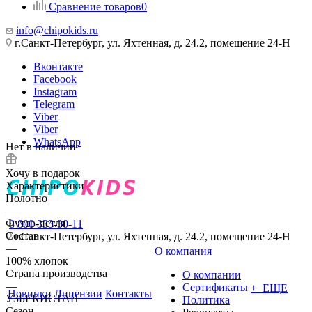
Сравнение товаров
0
info@chipokids.ru
г.Санкт-Петербург, ул. Яхтенная, д. 24.2, помещение 24-Н
Вконтакте
Facebook
Instagram
Telegram
Viber
Viber
WhatsApp
Нет в наличии
Хочу в подарок
Характеристики
Полотно
—
Футер-петля
8 800 333-30-11
Состав
г.Санкт-Петербург, ул. Яхтенная, д. 24.2, помещение 24-Н
—
О компания
100% хлопок
Страна производства
О компании
—
Сертификаты
+ ЕЩЕ
Новинки
Лицензии
Контакты
УЗБЕКИСТАН
Политика
Сезон