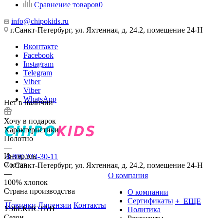
Сравнение товаров
0
info@chipokids.ru
г.Санкт-Петербург, ул. Яхтенная, д. 24.2, помещение 24-Н
Вконтакте
Facebook
Instagram
Telegram
Viber
Viber
WhatsApp
Нет в наличии
Хочу в подарок
Характеристики
Полотно
—
Интерлок
8 800 333-30-11
Состав
г.Санкт-Петербург, ул. Яхтенная, д. 24.2, помещение 24-Н
—
О компания
100% хлопок
Страна производства
О компании
—
Сертификаты
+ ЕЩЕ
Новинки
Лицензии
Контакты
УЗБЕКИСТАН
Политика
Сезон