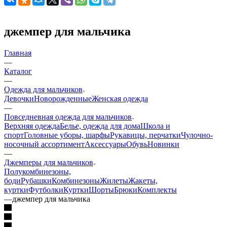
джемпер для мальчика
Главная
—
Каталог
—
Одежда для мальчиков
Девочки
Новорожденные
Женская одежда
—
Повседневная одежда для мальчиков
Верхняя одежда
Белье, одежда для дома
Школа и
спорт
Головные уборы, шарфы
Рукавицы, перчатки
Чулочно-
носочный ассортимент
Аксессуары
Обувь
Новинки
—
Джемперы для мальчиков
Полукомбинезоны,
боди
Рубашки
Комбинезоны
Жилеты
Жакеты,
куртки
Футболки
Куртки
Шорты
Брюки
Комплекты
—
джемпер для мальчика