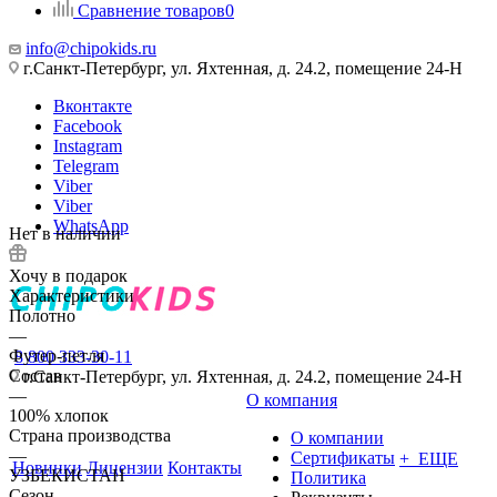
Сравнение товаров
0
info@chipokids.ru
г.Санкт-Петербург, ул. Яхтенная, д. 24.2, помещение 24-Н
Вконтакте
Facebook
Instagram
Telegram
Viber
Viber
WhatsApp
Нет в наличии
Хочу в подарок
Характеристики
Полотно
—
Футер-петля
8 800 333-30-11
Состав
г.Санкт-Петербург, ул. Яхтенная, д. 24.2, помещение 24-Н
—
О компания
100% хлопок
Страна производства
О компании
—
Сертификаты
+ ЕЩЕ
Новинки
Лицензии
Контакты
УЗБЕКИСТАН
Политика
Сезон