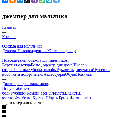
джемпер для мальчика
Главная
—
Каталог
—
Одежда для мальчиков
Девочки
Новорожденные
Женская одежда
—
Повседневная одежда для мальчиков
Верхняя одежда
Белье, одежда для дома
Школа и
спорт
Головные уборы, шарфы
Рукавицы, перчатки
Чулочно-
носочный ассортимент
Аксессуары
Обувь
Новинки
—
Джемперы для мальчиков
Полукомбинезоны,
боди
Рубашки
Комбинезоны
Жилеты
Жакеты,
куртки
Футболки
Куртки
Шорты
Брюки
Комплекты
—
джемпер для мальчика