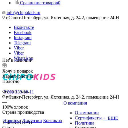
Сравнение товаров
0
info@chipokids.ru
г.Санкт-Петербург, ул. Яхтенная, д. 24.2, помещение 24-Н
Вконтакте
Facebook
Instagram
Telegram
Viber
Viber
WhatsApp
Нет в наличии
Хочу в подарок
Характеристики
Полотно
—
Футер-петля
8 800 333-30-11
Состав
г.Санкт-Петербург, ул. Яхтенная, д. 24.2, помещение 24-Н
—
О компания
100% хлопок
Страна производства
О компании
—
Сертификаты
+ ЕЩЕ
Новинки
Лицензии
Контакты
УЗБЕКИСТАН
Политика
Сезон