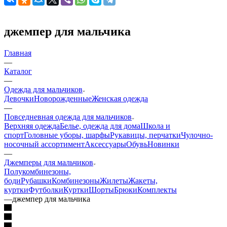
джемпер для мальчика
Главная
—
Каталог
—
Одежда для мальчиков
Девочки
Новорожденные
Женская одежда
—
Повседневная одежда для мальчиков
Верхняя одежда
Белье, одежда для дома
Школа и
спорт
Головные уборы, шарфы
Рукавицы, перчатки
Чулочно-
носочный ассортимент
Аксессуары
Обувь
Новинки
—
Джемперы для мальчиков
Полукомбинезоны,
боди
Рубашки
Комбинезоны
Жилеты
Жакеты,
куртки
Футболки
Куртки
Шорты
Брюки
Комплекты
—
джемпер для мальчика