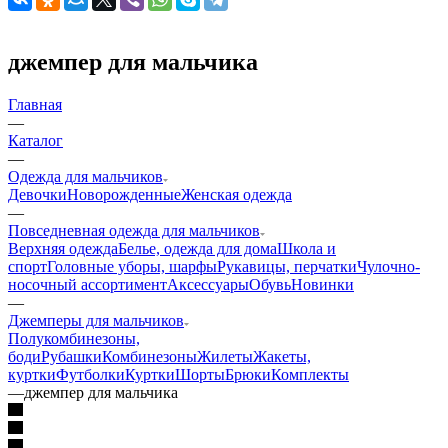
джемпер для мальчика
Главная
—
Каталог
—
Одежда для мальчиков
Девочки
Новорожденные
Женская одежда
—
Повседневная одежда для мальчиков
Верхняя одежда
Белье, одежда для дома
Школа и
спорт
Головные уборы, шарфы
Рукавицы, перчатки
Чулочно-
носочный ассортимент
Аксессуары
Обувь
Новинки
—
Джемперы для мальчиков
Полукомбинезоны,
боди
Рубашки
Комбинезоны
Жилеты
Жакеты,
куртки
Футболки
Куртки
Шорты
Брюки
Комплекты
—
джемпер для мальчика