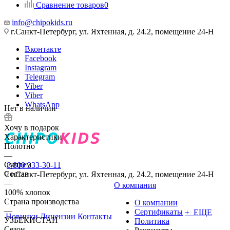
Сравнение товаров
0
info@chipokids.ru
г.Санкт-Петербург, ул. Яхтенная, д. 24.2, помещение 24-Н
Вконтакте
Facebook
Instagram
Telegram
Viber
Viber
WhatsApp
Нет в наличии
Хочу в подарок
Характеристики
Полотно
—
Супрем
8 800 333-30-11
Состав
г.Санкт-Петербург, ул. Яхтенная, д. 24.2, помещение 24-Н
—
О компания
100% хлопок
Страна производства
О компании
—
Сертификаты
+ ЕЩЕ
Новинки
Лицензии
Контакты
УЗБЕКИСТАН
Политика
Сезон