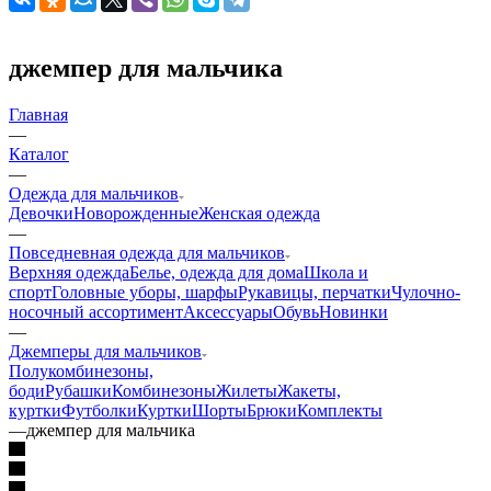
джемпер для мальчика
Главная
—
Каталог
—
Одежда для мальчиков
Девочки
Новорожденные
Женская одежда
—
Повседневная одежда для мальчиков
Верхняя одежда
Белье, одежда для дома
Школа и
спорт
Головные уборы, шарфы
Рукавицы, перчатки
Чулочно-
носочный ассортимент
Аксессуары
Обувь
Новинки
—
Джемперы для мальчиков
Полукомбинезоны,
боди
Рубашки
Комбинезоны
Жилеты
Жакеты,
куртки
Футболки
Куртки
Шорты
Брюки
Комплекты
—
джемпер для мальчика