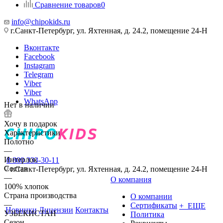
Сравнение товаров
0
info@chipokids.ru
г.Санкт-Петербург, ул. Яхтенная, д. 24.2, помещение 24-Н
Вконтакте
Facebook
Instagram
Telegram
Viber
Viber
WhatsApp
Нет в наличии
Хочу в подарок
Характеристики
Полотно
—
Интерлок
8 800 333-30-11
Состав
г.Санкт-Петербург, ул. Яхтенная, д. 24.2, помещение 24-Н
—
О компания
100% хлопок
Страна производства
О компании
—
Сертификаты
+ ЕЩЕ
Новинки
Лицензии
Контакты
УЗБЕКИСТАН
Политика
Сезон