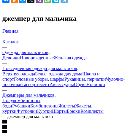
джемпер для мальчика
Главная
—
Каталог
—
Одежда для мальчиков
Девочки
Новорожденные
Женская одежда
—
Повседневная одежда для мальчиков
Верхняя одежда
Белье, одежда для дома
Школа и
спорт
Головные уборы, шарфы
Рукавицы, перчатки
Чулочно-
носочный ассортимент
Аксессуары
Обувь
Новинки
—
Джемперы для мальчиков
Полукомбинезоны,
боди
Рубашки
Комбинезоны
Жилеты
Жакеты,
куртки
Футболки
Куртки
Шорты
Брюки
Комплекты
—
джемпер для мальчика