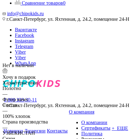
Сравнение товаров
0
info@chipokids.ru
г.Санкт-Петербург, ул. Яхтенная, д. 24.2, помещение 24-Н
Вконтакте
Facebook
Instagram
Telegram
Viber
Viber
WhatsApp
Нет в наличии
Хочу в подарок
Характеристики
Полотно
—
Футер начес
8 800 333-30-11
Состав
г.Санкт-Петербург, ул. Яхтенная, д. 24.2, помещение 24-Н
—
О компания
100% хлопок
Страна производства
О компании
—
Сертификаты
+ ЕЩЕ
Новинки
Лицензии
Контакты
УЗБЕКИСТАН
Политика
Сезон