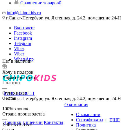
Сравнение товаров
0
info@chipokids.ru
г.Санкт-Петербург, ул. Яхтенная, д. 24.2, помещение 24-Н
Вконтакте
Facebook
Instagram
Telegram
Viber
Viber
WhatsApp
Нет в наличии
Хочу в подарок
Характеристики
Полотно
—
Футер начес
8 800 333-30-11
Состав
г.Санкт-Петербург, ул. Яхтенная, д. 24.2, помещение 24-Н
—
О компания
100% хлопок
Страна производства
О компании
—
Сертификаты
+ ЕЩЕ
Новинки
Лицензии
Контакты
УЗБЕКИСТАН
Политика
Сезон