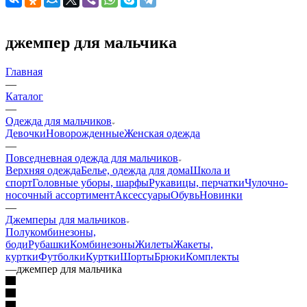
джемпер для мальчика
Главная
—
Каталог
—
Одежда для мальчиков
Девочки
Новорожденные
Женская одежда
—
Повседневная одежда для мальчиков
Верхняя одежда
Белье, одежда для дома
Школа и
спорт
Головные уборы, шарфы
Рукавицы, перчатки
Чулочно-
носочный ассортимент
Аксессуары
Обувь
Новинки
—
Джемперы для мальчиков
Полукомбинезоны,
боди
Рубашки
Комбинезоны
Жилеты
Жакеты,
куртки
Футболки
Куртки
Шорты
Брюки
Комплекты
—
джемпер для мальчика