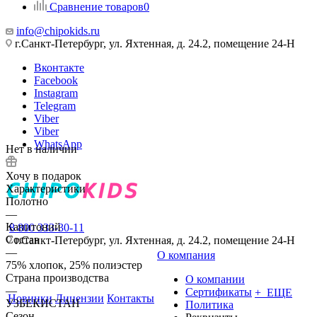
Сравнение товаров
0
info@chipokids.ru
г.Санкт-Петербург, ул. Яхтенная, д. 24.2, помещение 24-Н
Вконтакте
Facebook
Instagram
Telegram
Viber
Viber
WhatsApp
Нет в наличии
Хочу в подарок
Характеристики
Полотно
—
Капитоний
8 800 333-30-11
Состав
г.Санкт-Петербург, ул. Яхтенная, д. 24.2, помещение 24-Н
—
О компания
75% хлопок, 25% полиэстер
Страна производства
О компании
—
Сертификаты
+ ЕЩЕ
Новинки
Лицензии
Контакты
УЗБЕКИСТАН
Политика
Сезон