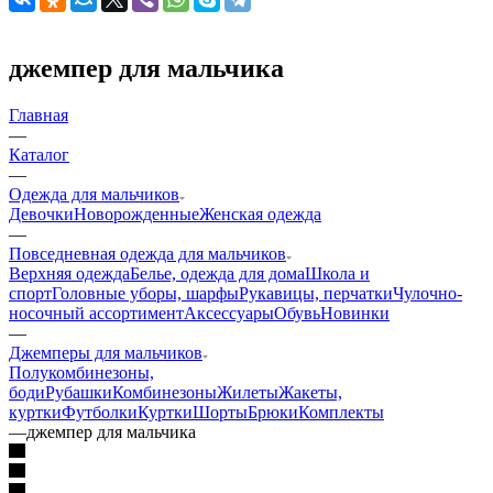
джемпер для мальчика
Главная
—
Каталог
—
Одежда для мальчиков
Девочки
Новорожденные
Женская одежда
—
Повседневная одежда для мальчиков
Верхняя одежда
Белье, одежда для дома
Школа и
спорт
Головные уборы, шарфы
Рукавицы, перчатки
Чулочно-
носочный ассортимент
Аксессуары
Обувь
Новинки
—
Джемперы для мальчиков
Полукомбинезоны,
боди
Рубашки
Комбинезоны
Жилеты
Жакеты,
куртки
Футболки
Куртки
Шорты
Брюки
Комплекты
—
джемпер для мальчика