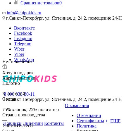
Сравнение товаров
0
info@chipokids.ru
г.Санкт-Петербург, ул. Яхтенная, д. 24.2, помещение 24-Н
Вконтакте
Facebook
Instagram
Telegram
Viber
Viber
WhatsApp
Нет в наличии
Хочу в подарок
Характеристики
Полотно
—
Капитоний
8 800 333-30-11
Состав
г.Санкт-Петербург, ул. Яхтенная, д. 24.2, помещение 24-Н
—
О компания
75% хлопок, 25% полиэстер
Страна производства
О компании
—
Сертификаты
+ ЕЩЕ
Новинки
Лицензии
Контакты
УЗБЕКИСТАН
Политика
Сезон