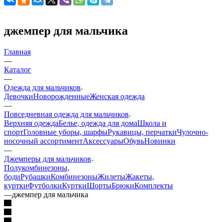
джемпер для мальчика
Главная
—
Каталог
—
Одежда для мальчиков
Девочки
Новорожденные
Женская одежда
—
Повседневная одежда для мальчиков
Верхняя одежда
Белье, одежда для дома
Школа и
спорт
Головные уборы, шарфы
Рукавицы, перчатки
Чулочно-
носочный ассортимент
Аксессуары
Обувь
Новинки
—
Джемперы для мальчиков
Полукомбинезоны,
боди
Рубашки
Комбинезоны
Жилеты
Жакеты,
куртки
Футболки
Куртки
Шорты
Брюки
Комплекты
—
джемпер для мальчика