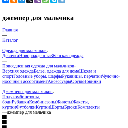
джемпер для мальчика
Главная
—
Каталог
—
Одежда для мальчиков
Девочки
Новорожденные
Женская одежда
—
Повседневная одежда для мальчиков
Верхняя одежда
Белье, одежда для дома
Школа и
спорт
Головные уборы, шарфы
Рукавицы, перчатки
Чулочно-
носочный ассортимент
Аксессуары
Обувь
Новинки
—
Джемперы для мальчиков
Полукомбинезоны,
боди
Рубашки
Комбинезоны
Жилеты
Жакеты,
куртки
Футболки
Куртки
Шорты
Брюки
Комплекты
—
джемпер для мальчика