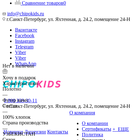
Сравнение товаров
0
info@chipokids.ru
г.Санкт-Петербург, ул. Яхтенная, д. 24.2, помещение 24-Н
Вконтакте
Facebook
Instagram
Telegram
Viber
Viber
WhatsApp
Нет в наличии
Хочу в подарок
Характеристики
Полотно
—
Футер начес
8 800 333-30-11
Состав
г.Санкт-Петербург, ул. Яхтенная, д. 24.2, помещение 24-Н
—
О компания
100% хлопок
Страна производства
О компании
—
Сертификаты
+ ЕЩЕ
Новинки
Лицензии
Контакты
УЗБЕКИСТАН
Политика
Сезон