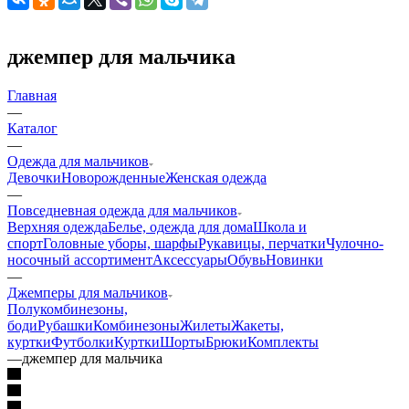
джемпер для мальчика
Главная
—
Каталог
—
Одежда для мальчиков
Девочки
Новорожденные
Женская одежда
—
Повседневная одежда для мальчиков
Верхняя одежда
Белье, одежда для дома
Школа и
спорт
Головные уборы, шарфы
Рукавицы, перчатки
Чулочно-
носочный ассортимент
Аксессуары
Обувь
Новинки
—
Джемперы для мальчиков
Полукомбинезоны,
боди
Рубашки
Комбинезоны
Жилеты
Жакеты,
куртки
Футболки
Куртки
Шорты
Брюки
Комплекты
—
джемпер для мальчика