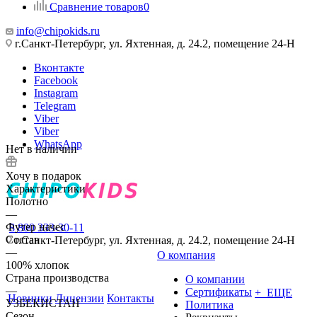
Сравнение товаров
0
info@chipokids.ru
г.Санкт-Петербург, ул. Яхтенная, д. 24.2, помещение 24-Н
Вконтакте
Facebook
Instagram
Telegram
Viber
Viber
WhatsApp
Нет в наличии
Хочу в подарок
Характеристики
Полотно
—
Футер начес
8 800 333-30-11
Состав
г.Санкт-Петербург, ул. Яхтенная, д. 24.2, помещение 24-Н
—
О компания
100% хлопок
Страна производства
О компании
—
Сертификаты
+ ЕЩЕ
Новинки
Лицензии
Контакты
УЗБЕКИСТАН
Политика
Сезон