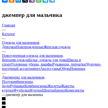
джемпер для мальчика
Главная
—
Каталог
—
Одежда для мальчиков
Девочки
Новорожденные
Женская одежда
—
Повседневная одежда для мальчиков
Верхняя одежда
Белье, одежда для дома
Школа и
спорт
Головные уборы, шарфы
Рукавицы, перчатки
Чулочно-
носочный ассортимент
Аксессуары
Обувь
Новинки
—
Джемперы для мальчиков
Полукомбинезоны,
боди
Рубашки
Комбинезоны
Жилеты
Жакеты,
куртки
Футболки
Куртки
Шорты
Брюки
Комплекты
—
джемпер для мальчика