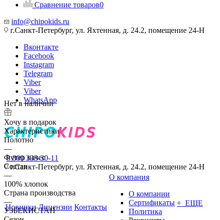
Сравнение товаров
0
info@chipokids.ru
г.Санкт-Петербург, ул. Яхтенная, д. 24.2, помещение 24-Н
Вконтакте
Facebook
Instagram
Telegram
Viber
Viber
WhatsApp
Нет в наличии
Хочу в подарок
Характеристики
Полотно
—
Футер начес
8 800 333-30-11
Состав
г.Санкт-Петербург, ул. Яхтенная, д. 24.2, помещение 24-Н
—
О компания
100% хлопок
Страна производства
О компании
—
Сертификаты
+ ЕЩЕ
Новинки
Лицензии
Контакты
УЗБЕКИСТАН
Политика
Сезон