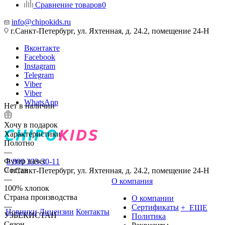
Сравнение товаров
0
info@chipokids.ru
г.Санкт-Петербург, ул. Яхтенная, д. 24.2, помещение 24-Н
Вконтакте
Facebook
Instagram
Telegram
Viber
Viber
WhatsApp
Нет в наличии
Хочу в подарок
Характеристики
Полотно
—
Футер начес
8 800 333-30-11
Состав
г.Санкт-Петербург, ул. Яхтенная, д. 24.2, помещение 24-Н
—
О компания
100% хлопок
Страна производства
О компании
—
Сертификаты
+ ЕЩЕ
Новинки
Лицензии
Контакты
УЗБЕКИСТАН
Политика
Сезон