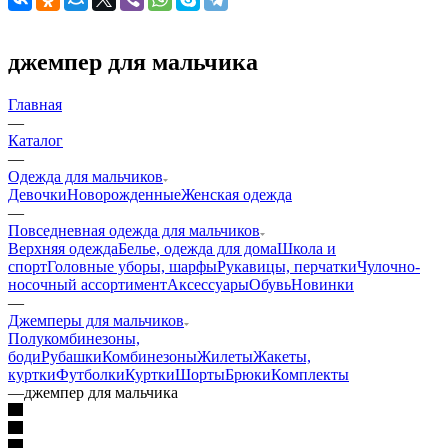
джемпер для мальчика
Главная
—
Каталог
—
Одежда для мальчиков
Девочки
Новорожденные
Женская одежда
—
Повседневная одежда для мальчиков
Верхняя одежда
Белье, одежда для дома
Школа и
спорт
Головные уборы, шарфы
Рукавицы, перчатки
Чулочно-
носочный ассортимент
Аксессуары
Обувь
Новинки
—
Джемперы для мальчиков
Полукомбинезоны,
боди
Рубашки
Комбинезоны
Жилеты
Жакеты,
куртки
Футболки
Куртки
Шорты
Брюки
Комплекты
—
джемпер для мальчика