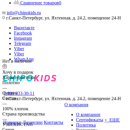
Сравнение товаров
0
info@chipokids.ru
г.Санкт-Петербург, ул. Яхтенная, д. 24.2, помещение 24-Н
Вконтакте
Facebook
Instagram
Telegram
Viber
Viber
WhatsApp
Нет в наличии
Хочу в подарок
Характеристики
Полотно
—
Супрем
8 800 333-30-11
Состав
г.Санкт-Петербург, ул. Яхтенная, д. 24.2, помещение 24-Н
—
О компания
100% хлопок
Страна производства
О компании
—
Сертификаты
+ ЕЩЕ
Новинки
Лицензии
Контакты
УЗБЕКИСТАН
Политика
Сезон