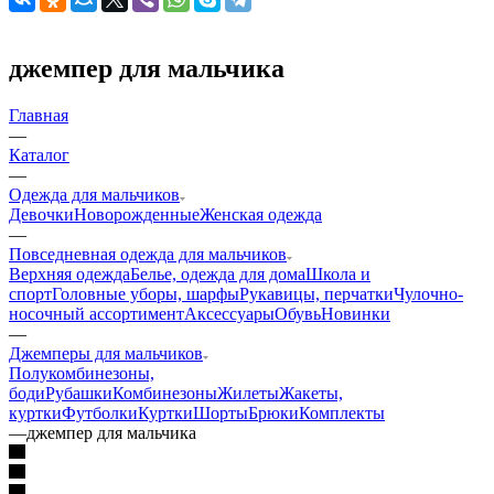
джемпер для мальчика
Главная
—
Каталог
—
Одежда для мальчиков
Девочки
Новорожденные
Женская одежда
—
Повседневная одежда для мальчиков
Верхняя одежда
Белье, одежда для дома
Школа и
спорт
Головные уборы, шарфы
Рукавицы, перчатки
Чулочно-
носочный ассортимент
Аксессуары
Обувь
Новинки
—
Джемперы для мальчиков
Полукомбинезоны,
боди
Рубашки
Комбинезоны
Жилеты
Жакеты,
куртки
Футболки
Куртки
Шорты
Брюки
Комплекты
—
джемпер для мальчика