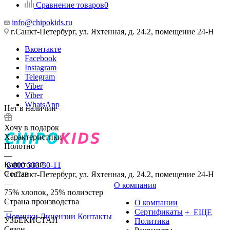
Сравнение товаров
0
info@chipokids.ru
г.Санкт-Петербург, ул. Яхтенная, д. 24.2, помещение 24-Н
Вконтакте
Facebook
Instagram
Telegram
Viber
Viber
WhatsApp
Нет в наличии
Хочу в подарок
Характеристики
Полотно
—
Капитоний
8 800 333-30-11
Состав
г.Санкт-Петербург, ул. Яхтенная, д. 24.2, помещение 24-Н
—
О компания
75% хлопок, 25% полиэстер
Страна производства
О компании
—
Сертификаты
+ ЕЩЕ
Новинки
Лицензии
Контакты
УЗБЕКИСТАН
Политика
Сезон