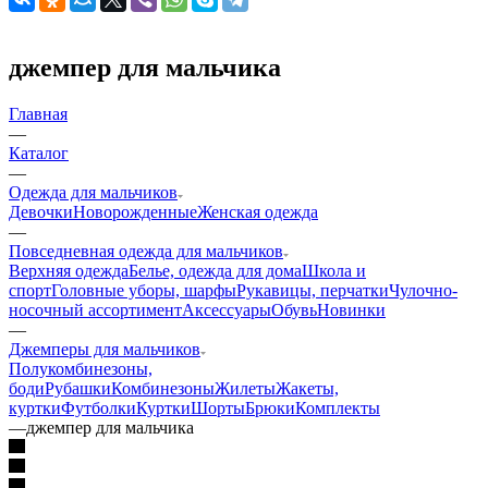
джемпер для мальчика
Главная
—
Каталог
—
Одежда для мальчиков
Девочки
Новорожденные
Женская одежда
—
Повседневная одежда для мальчиков
Верхняя одежда
Белье, одежда для дома
Школа и
спорт
Головные уборы, шарфы
Рукавицы, перчатки
Чулочно-
носочный ассортимент
Аксессуары
Обувь
Новинки
—
Джемперы для мальчиков
Полукомбинезоны,
боди
Рубашки
Комбинезоны
Жилеты
Жакеты,
куртки
Футболки
Куртки
Шорты
Брюки
Комплекты
—
джемпер для мальчика