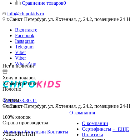
Сравнение товаров
0
info@chipokids.ru
г.Санкт-Петербург, ул. Яхтенная, д. 24.2, помещение 24-Н
Вконтакте
Facebook
Instagram
Telegram
Viber
Viber
WhatsApp
Нет в наличии
Хочу в подарок
Характеристики
Полотно
—
Супрем
8 800 333-30-11
Состав
г.Санкт-Петербург, ул. Яхтенная, д. 24.2, помещение 24-Н
—
О компания
100% хлопок
Страна производства
О компании
—
Сертификаты
+ ЕЩЕ
Новинки
Лицензии
Контакты
УЗБЕКИСТАН
Политика
Сезон