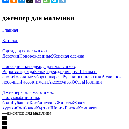
джемпер для мальчика
Главная
—
Каталог
—
Одежда для мальчиков
Девочки
Новорожденные
Женская одежда
—
Повседневная одежда для мальчиков
Верхняя одежда
Белье, одежда для дома
Школа и
спорт
Головные уборы, шарфы
Рукавицы, перчатки
Чулочно-
носочный ассортимент
Аксессуары
Обувь
Новинки
—
Джемперы для мальчиков
Полукомбинезоны,
боди
Рубашки
Комбинезоны
Жилеты
Жакеты,
куртки
Футболки
Куртки
Шорты
Брюки
Комплекты
—
джемпер для мальчика