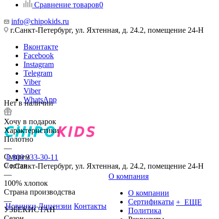
Сравнение товаров
0
info@chipokids.ru
г.Санкт-Петербург, ул. Яхтенная, д. 24.2, помещение 24-Н
Вконтакте
Facebook
Instagram
Telegram
Viber
Viber
WhatsApp
Нет в наличии
Хочу в подарок
Характеристики
Полотно
—
Супрем
8 800 333-30-11
Состав
г.Санкт-Петербург, ул. Яхтенная, д. 24.2, помещение 24-Н
—
О компания
100% хлопок
Страна производства
О компании
—
Сертификаты
+ ЕЩЕ
Новинки
Лицензии
Контакты
УЗБЕКИСТАН
Политика
Сезон