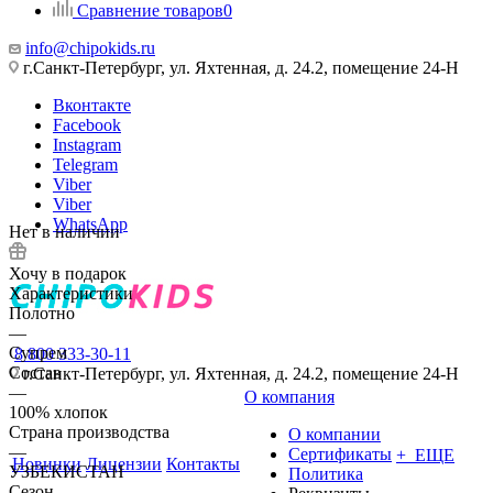
Сравнение товаров
0
info@chipokids.ru
г.Санкт-Петербург, ул. Яхтенная, д. 24.2, помещение 24-Н
Вконтакте
Facebook
Instagram
Telegram
Viber
Viber
WhatsApp
Нет в наличии
Хочу в подарок
Характеристики
Полотно
—
Супрем
8 800 333-30-11
Состав
г.Санкт-Петербург, ул. Яхтенная, д. 24.2, помещение 24-Н
—
О компания
100% хлопок
Страна производства
О компании
—
Сертификаты
+ ЕЩЕ
Новинки
Лицензии
Контакты
УЗБЕКИСТАН
Политика
Сезон