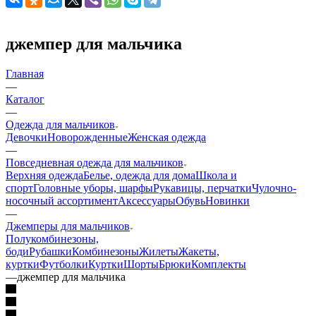
джемпер для мальчика
Главная
—
Каталог
—
Одежда для мальчиков
Девочки
Новорожденные
Женская одежда
—
Повседневная одежда для мальчиков
Верхняя одежда
Белье, одежда для дома
Школа и
спорт
Головные уборы, шарфы
Рукавицы, перчатки
Чулочно-
носочный ассортимент
Аксессуары
Обувь
Новинки
—
Джемперы для мальчиков
Полукомбинезоны,
боди
Рубашки
Комбинезоны
Жилеты
Жакеты,
куртки
Футболки
Куртки
Шорты
Брюки
Комплекты
—
джемпер для мальчика