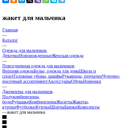
жакет для мальчика
Главная
—
Каталог
—
Одежда для мальчиков
Девочки
Новорожденные
Женская одежда
—
Повседневная одежда для мальчиков
Верхняя одежда
Белье, одежда для дома
Школа и
спорт
Головные уборы, шарфы
Рукавицы, перчатки
Чулочно-
носочный ассортимент
Аксессуары
Обувь
Новинки
—
Джемперы для мальчиков
Полукомбинезоны,
боди
Рубашки
Комбинезоны
Жилеты
Жакеты,
куртки
Футболки
Куртки
Шорты
Брюки
Комплекты
—
жакет для мальчика