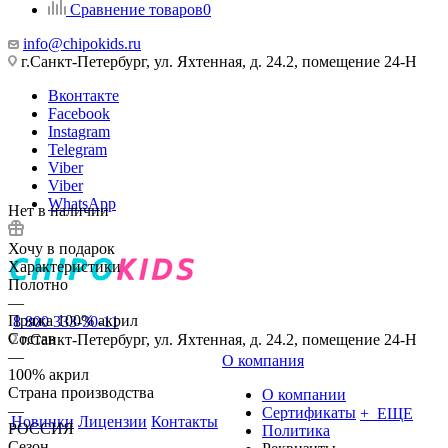
Сравнение товаров
0
info@chipokids.ru
г.Санкт-Петербург, ул. Яхтенная, д. 24.2, помещение 24-Н
Вконтакте
Facebook
Instagram
Telegram
Viber
Viber
WhatsApp
Нет в наличии
Хочу в подарок
Характеристики
Полотно
—
Пряжа 100% акрил
8 800 333-30-11
Состав
г.Санкт-Петербург, ул. Яхтенная, д. 24.2, помещение 24-Н
—
О компания
100% акрил
Страна производства
О компании
—
Сертификаты
+ ЕЩЕ
Новинки
Лицензии
Контакты
РОССИЯ
Политика
Сезон