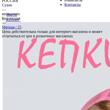
Реквизиты
РОССИЯ
Контакты
Сезон
—
весна-лето
Войти
Коллекция
Каталог
—
Мятная / 25
Цена действительна только для интернет-магазина и может
отличаться от цен в розничных магазинах