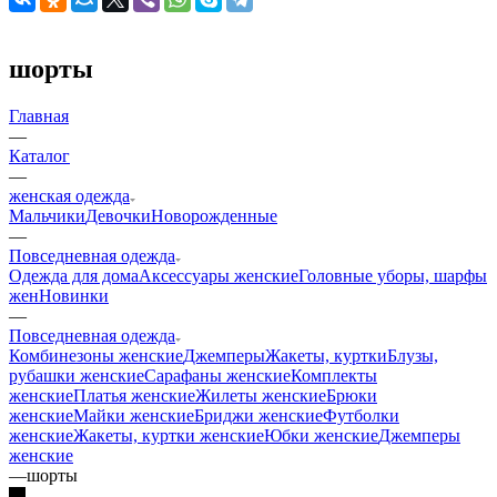
шорты
Главная
—
Каталог
—
женская одежда
Мальчики
Девочки
Новорожденные
—
Повседневная одежда
Одежда для дома
Аксессуары женские
Головные уборы, шарфы
жен
Новинки
—
Повседневная одежда
Комбинезоны женские
Джемперы
Жакеты, куртки
Блузы,
рубашки женские
Сарафаны женские
Комплекты
женские
Платья женские
Жилеты женские
Брюки
женские
Майки женские
Бриджи женские
Футболки
женские
Жакеты, куртки женские
Юбки женские
Джемперы
женские
—
шорты