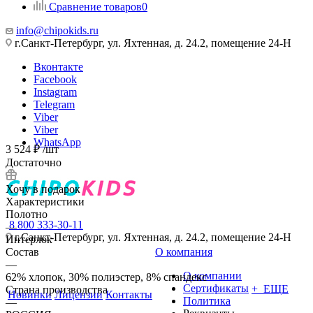
Сравнение товаров
0
info@chipokids.ru
г.Санкт-Петербург, ул. Яхтенная, д. 24.2, помещение 24-Н
Вконтакте
Facebook
Instagram
Telegram
Viber
Viber
WhatsApp
3 524
₽
/шт
Достаточно
Хочу в подарок
Характеристики
Полотно
8 800 333-30-11
—
г.Санкт-Петербург, ул. Яхтенная, д. 24.2, помещение 24-Н
Интерлок
Состав
О компания
—
О компании
62% хлопок, 30% полиэстер, 8% спандекс
Сертификаты
+ ЕЩЕ
Страна производства
Новинки
Лицензии
Контакты
Политика
—