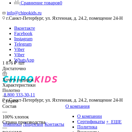
Сравнение товаров
0
info@chipokids.ru
г.Санкт-Петербург, ул. Яхтенная, д. 24.2, помещение 24-Н
Вконтакте
Facebook
Instagram
Telegram
Viber
Viber
WhatsApp
1 876
₽
/шт
Достаточно
Хочу в подарок
Характеристики
Полотно
8 800 333-30-11
—
г.Санкт-Петербург, ул. Яхтенная, д. 24.2, помещение 24-Н
Супрем
Состав
О компания
—
О компании
100% хлопок
Сертификаты
+ ЕЩЕ
Страна производства
Новинки
Лицензии
Контакты
Политика
—