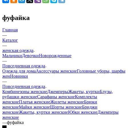
фуфайка
Главная
—
Каталог
—
женская одежда
Мальчики
Девочки
Новорожденные
—
Повседневная одежда
Одежда для дома
Аксессуары женские
Головные уборы, шарфы
жен
Новинки
—
Повседневная одежда
Комбинезоны женские
Джемперы
Жакеты, куртки
Блузы,
рубашки женские
Сарафаны женские
Комплекты
женские
Платья женские
Жилеты женские
Брюки
женские
Майки женские
Шорты женские
Бриджи
женские
Жакеты, куртки женские
Юбки женские
Джемперы
женские
—
фуфайка