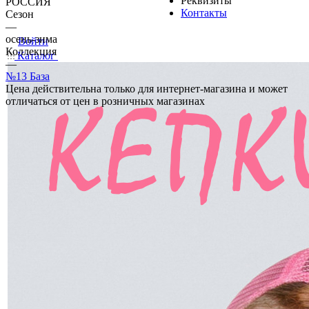
Реквизиты
РОССИЯ
Контакты
Сезон
—
осень-зима
Войти
Коллекция
Каталог
—
№13 База
Цена действительна только для интернет-магазина и может
отличаться от цен в розничных магазинах