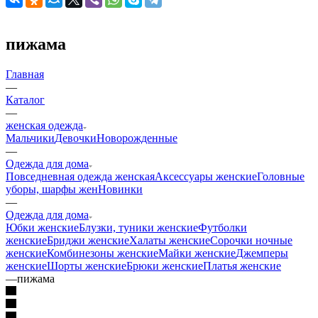
пижама
Главная
—
Каталог
—
женская одежда
Мальчики
Девочки
Новорожденные
—
Одежда для дома
Повседневная одежда женская
Аксессуары женские
Головные
уборы, шарфы жен
Новинки
—
Одежда для дома
Юбки женские
Блузки, туники женские
Футболки
женские
Бриджи женские
Халаты женские
Сорочки ночные
женские
Комбинезоны женские
Майки женские
Джемперы
женские
Шорты женские
Брюки женские
Платья женские
—
пижама