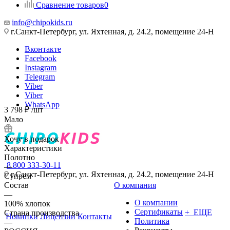
Сравнение товаров
0
info@chipokids.ru
г.Санкт-Петербург, ул. Яхтенная, д. 24.2, помещение 24-Н
Вконтакте
Facebook
Instagram
Telegram
Viber
Viber
WhatsApp
3 798
₽
/шт
Мало
Хочу в подарок
Характеристики
Полотно
8 800 333-30-11
—
г.Санкт-Петербург, ул. Яхтенная, д. 24.2, помещение 24-Н
Супрем
Состав
О компания
—
О компании
100% хлопок
Сертификаты
+ ЕЩЕ
Страна производства
Новинки
Лицензии
Контакты
Политика
—