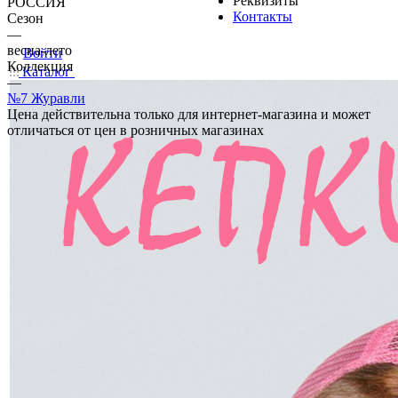
Реквизиты
РОССИЯ
Контакты
Сезон
—
весна-лето
Войти
Коллекция
Каталог
—
№7 Журавли
Цена действительна только для интернет-магазина и может
отличаться от цен в розничных магазинах