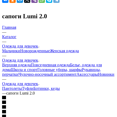
сапоги Lumi 2.0
Главная
—
Каталог
—
Одежда для девочек
Мальчики
Новорожденные
Женская одежда
—
Одежда для девочек
Верхняя одежда
Повседневная одежда
Белье, одежда для
дома
Школа и спорт
Головные уборы, шарфы
Рукавицы,
перчатки
Чулочно-носочный ассортимент
Аксессуары
Новинки
—
Одежда для девочек
Пантолеты
Туфли
Ботинки, кеды
—
сапоги Lumi 2.0