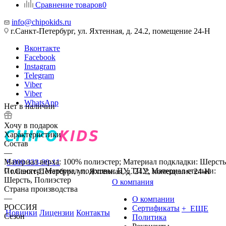
Сравнение товаров
0
info@chipokids.ru
г.Санкт-Петербург, ул. Яхтенная, д. 24.2, помещение 24-Н
Вконтакте
Facebook
Instagram
Telegram
Viber
Viber
WhatsApp
Нет в наличии
Хочу в подарок
Характеристики
Состав
—
Материал верха: 100% полиэстер; Материал подкладки: Шерсть
8 800 333-30-11
Полиэстер; Материал подошвы: ПУ, ТПУ; Материал стельки:
г.Санкт-Петербург, ул. Яхтенная, д. 24.2, помещение 24-Н
Шерсть, Полиэстер
О компания
Страна производства
—
О компании
РОССИЯ
Сертификаты
+ ЕЩЕ
Новинки
Лицензии
Контакты
Сезон
Политика
—