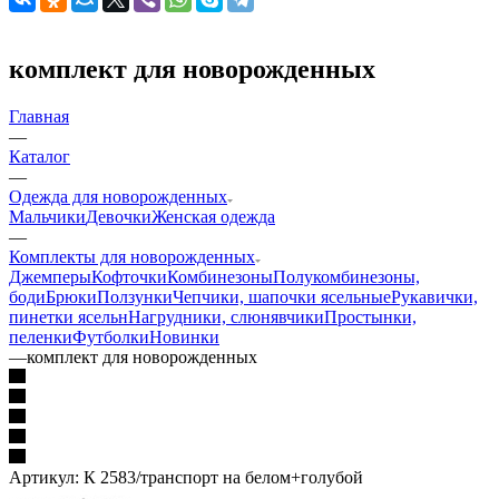
комплект для новорожденных
Главная
—
Каталог
—
Одежда для новорожденных
Мальчики
Девочки
Женская одежда
—
Комплекты для новорожденных
Джемперы
Кофточки
Комбинезоны
Полукомбинезоны,
боди
Брюки
Ползунки
Чепчики, шапочки ясельные
Рукавички,
пинетки ясельн
Нагрудники, слюнявчики
Простынки,
пеленки
Футболки
Новинки
—
комплект для новорожденных
Артикул:
К 2583/транспорт на белом+голубой