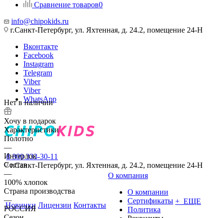
Сравнение товаров
0
info@chipokids.ru
г.Санкт-Петербург, ул. Яхтенная, д. 24.2, помещение 24-Н
Вконтакте
Facebook
Instagram
Telegram
Viber
Viber
WhatsApp
Нет в наличии
Хочу в подарок
Характеристики
Полотно
—
Интерлок
8 800 333-30-11
Состав
г.Санкт-Петербург, ул. Яхтенная, д. 24.2, помещение 24-Н
—
О компания
100% хлопок
Страна производства
О компании
—
Сертификаты
+ ЕЩЕ
Новинки
Лицензии
Контакты
РОССИЯ
Политика
Сезон