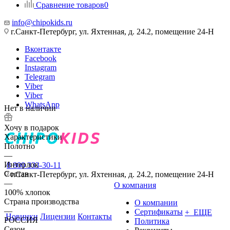
Сравнение товаров
0
info@chipokids.ru
г.Санкт-Петербург, ул. Яхтенная, д. 24.2, помещение 24-Н
Вконтакте
Facebook
Instagram
Telegram
Viber
Viber
WhatsApp
Нет в наличии
Хочу в подарок
Характеристики
Полотно
—
Интерлок
8 800 333-30-11
Состав
г.Санкт-Петербург, ул. Яхтенная, д. 24.2, помещение 24-Н
—
О компания
100% хлопок
Страна производства
О компании
—
Сертификаты
+ ЕЩЕ
Новинки
Лицензии
Контакты
РОССИЯ
Политика
Сезон