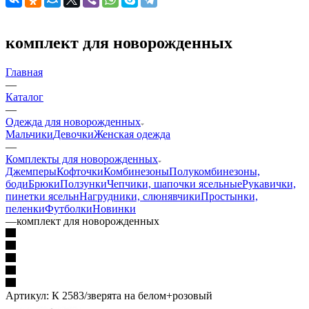
комплект для новорожденных
Главная
—
Каталог
—
Одежда для новорожденных
Мальчики
Девочки
Женская одежда
—
Комплекты для новорожденных
Джемперы
Кофточки
Комбинезоны
Полукомбинезоны,
боди
Брюки
Ползунки
Чепчики, шапочки ясельные
Рукавички,
пинетки ясельн
Нагрудники, слюнявчики
Простынки,
пеленки
Футболки
Новинки
—
комплект для новорожденных
Артикул:
К 2583/зверята на белом+розовый