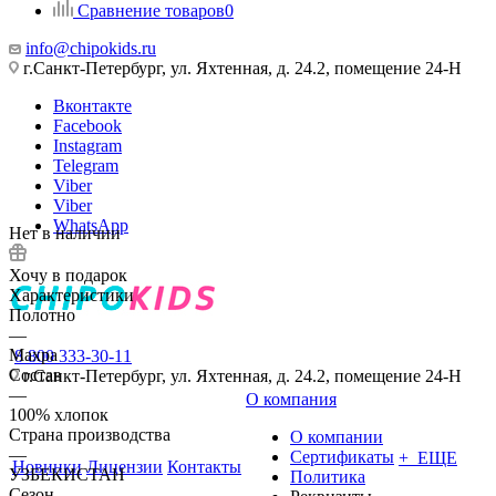
Сравнение товаров
0
info@chipokids.ru
г.Санкт-Петербург, ул. Яхтенная, д. 24.2, помещение 24-Н
Вконтакте
Facebook
Instagram
Telegram
Viber
Viber
WhatsApp
Нет в наличии
Хочу в подарок
Характеристики
Полотно
—
Махра
8 800 333-30-11
Состав
г.Санкт-Петербург, ул. Яхтенная, д. 24.2, помещение 24-Н
—
О компания
100% хлопок
Страна производства
О компании
—
Сертификаты
+ ЕЩЕ
Новинки
Лицензии
Контакты
УЗБЕКИСТАН
Политика
Сезон