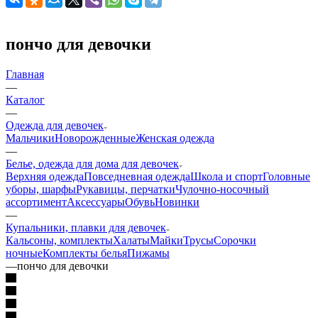
пончо для девочки
Главная
—
Каталог
—
Одежда для девочек
Мальчики
Новорожденные
Женская одежда
—
Белье, одежда для дома для девочек
Верхняя одежда
Повседневная одежда
Школа и спорт
Головные
уборы, шарфы
Рукавицы, перчатки
Чулочно-носочный
ассортимент
Аксессуары
Обувь
Новинки
—
Купальники, плавки для девочек
Кальсоны, комплекты
Халаты
Майки
Трусы
Сорочки
ночные
Комплекты белья
Пижамы
—
пончо для девочки