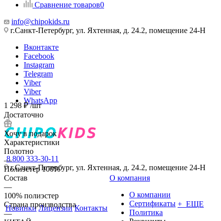
Сравнение товаров
0
info@chipokids.ru
г.Санкт-Петербург, ул. Яхтенная, д. 24.2, помещение 24-Н
Вконтакте
Facebook
Instagram
Telegram
Viber
Viber
WhatsApp
1 298
₽
/шт
Достаточно
Хочу в подарок
Характеристики
Полотно
8 800 333-30-11
—
г.Санкт-Петербург, ул. Яхтенная, д. 24.2, помещение 24-Н
Полиэстер 100%
Состав
О компания
—
О компании
100% полиэстер
Сертификаты
+ ЕЩЕ
Страна производства
Новинки
Лицензии
Контакты
Политика
—