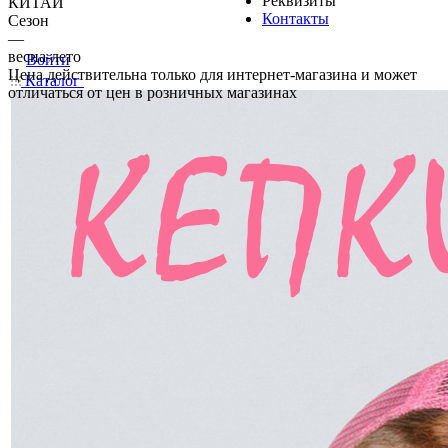
Реквизиты
КИТАЙ
Контакты
Сезон
—
весна-лето
Войти
Цена действительна только для интернет-магазина и может
Каталог
отличаться от цен в розничных магазинах