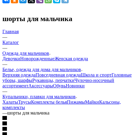
шорты для мальчика
Главная
—
Каталог
—
Одежда для мальчиков
Девочки
Новорожденные
Женская одежда
—
Белье, одежда для дома для мальчиков
Верхняя одежда
Повседневная одежда
Школа и спорт
Головные
уборы, шарфы
Рукавицы, перчатки
Чулочно-носочный
ассортимент
Аксессуары
Обувь
Новинки
—
Купальники, плавки для мальчиков
Халаты
Трусы
Комплекты белья
Пижамы
Майки
Кальсоны,
комплекты
—
шорты для мальчика