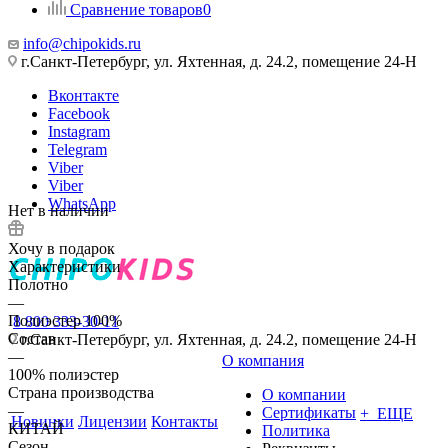
Сравнение товаров
0
info@chipokids.ru
г.Санкт-Петербург, ул. Яхтенная, д. 24.2, помещение 24-Н
Вконтакте
Facebook
Instagram
Telegram
Viber
Viber
WhatsApp
Нет в наличии
Хочу в подарок
Характеристики
Полотно
—
Полиэстер 100%
8 800 333-30-11
Состав
г.Санкт-Петербург, ул. Яхтенная, д. 24.2, помещение 24-Н
—
О компания
100% полиэстер
Страна производства
О компании
—
Сертификаты
+ ЕЩЕ
Новинки
Лицензии
Контакты
КИТАЙ
Политика
Сезон