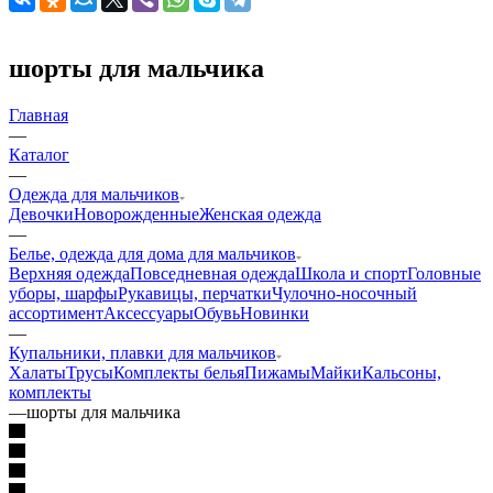
шорты для мальчика
Главная
—
Каталог
—
Одежда для мальчиков
Девочки
Новорожденные
Женская одежда
—
Белье, одежда для дома для мальчиков
Верхняя одежда
Повседневная одежда
Школа и спорт
Головные
уборы, шарфы
Рукавицы, перчатки
Чулочно-носочный
ассортимент
Аксессуары
Обувь
Новинки
—
Купальники, плавки для мальчиков
Халаты
Трусы
Комплекты белья
Пижамы
Майки
Кальсоны,
комплекты
—
шорты для мальчика