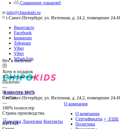
Сравнение товаров
0
info@chipokids.ru
г.Санкт-Петербург, ул. Яхтенная, д. 24.2, помещение 24-Н
Вконтакте
Facebook
Instagram
Telegram
Viber
Viber
WhatsApp
Нет в наличии
Хочу в подарок
Характеристики
Полотно
—
Полиэстер 100%
8 800 333-30-11
Состав
г.Санкт-Петербург, ул. Яхтенная, д. 24.2, помещение 24-Н
—
О компания
100% полиэстер
Страна производства
О компании
—
Сертификаты
+ ЕЩЕ
Новинки
Лицензии
Контакты
КИТАЙ
Политика
Сезон