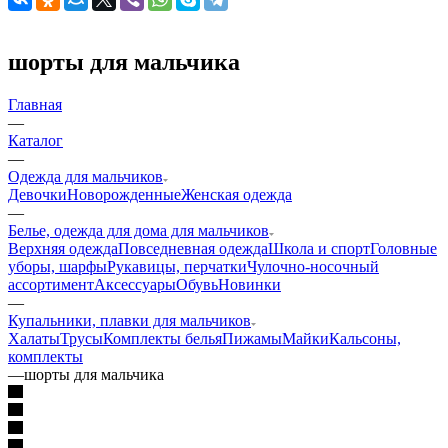
шорты для мальчика
Главная
—
Каталог
—
Одежда для мальчиков
Девочки
Новорожденные
Женская одежда
—
Белье, одежда для дома для мальчиков
Верхняя одежда
Повседневная одежда
Школа и спорт
Головные
уборы, шарфы
Рукавицы, перчатки
Чулочно-носочный
ассортимент
Аксессуары
Обувь
Новинки
—
Купальники, плавки для мальчиков
Халаты
Трусы
Комплекты белья
Пижамы
Майки
Кальсоны,
комплекты
—
шорты для мальчика