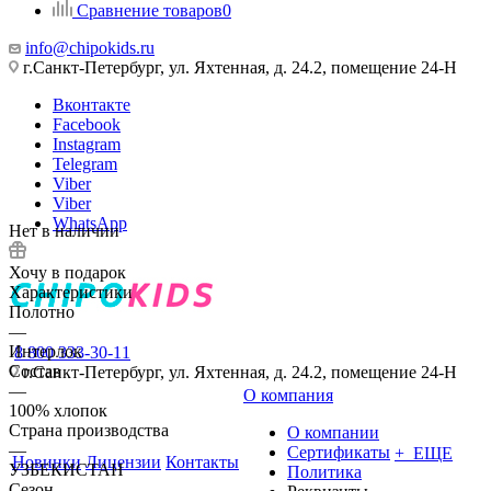
Сравнение товаров
0
info@chipokids.ru
г.Санкт-Петербург, ул. Яхтенная, д. 24.2, помещение 24-Н
Вконтакте
Facebook
Instagram
Telegram
Viber
Viber
WhatsApp
Нет в наличии
Хочу в подарок
Характеристики
Полотно
—
Интерлок
8 800 333-30-11
Состав
г.Санкт-Петербург, ул. Яхтенная, д. 24.2, помещение 24-Н
—
О компания
100% хлопок
Страна производства
О компании
—
Сертификаты
+ ЕЩЕ
Новинки
Лицензии
Контакты
УЗБЕКИСТАН
Политика
Сезон