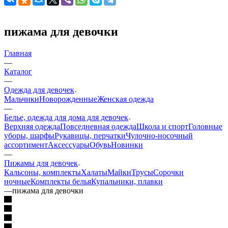
пижама для девочки
Главная
—
Каталог
—
Одежда для девочек
Мальчики
Новорожденные
Женская одежда
—
Белье, одежда для дома для девочек
Верхняя одежда
Повседневная одежда
Школа и спорт
Головные
уборы, шарфы
Рукавицы, перчатки
Чулочно-носочный
ассортимент
Аксессуары
Обувь
Новинки
—
Пижамы для девочек
Кальсоны, комплекты
Халаты
Майки
Трусы
Сорочки
ночные
Комплекты белья
Купальники, плавки
—
пижама для девочки