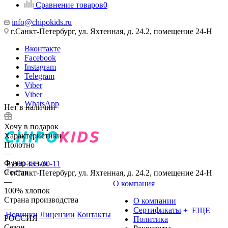
Сравнение товаров
0
info@chipokids.ru
г.Санкт-Петербург, ул. Яхтенная, д. 24.2, помещение 24-Н
Вконтакте
Facebook
Instagram
Telegram
Viber
Viber
WhatsApp
Нет в наличии
Хочу в подарок
Характеристики
Полотно
—
Футер-петля
8 800 333-30-11
Состав
г.Санкт-Петербург, ул. Яхтенная, д. 24.2, помещение 24-Н
—
О компания
100% хлопок
Страна производства
О компании
—
Сертификаты
+ ЕЩЕ
Новинки
Лицензии
Контакты
РОССИЯ
Политика
Сезон