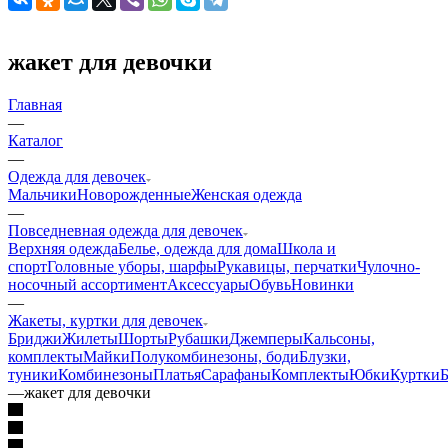
жакет для девочки
Главная
—
Каталог
—
Одежда для девочек
Мальчики
Новорожденные
Женская одежда
—
Повседневная одежда для девочек
Верхняя одежда
Белье, одежда для дома
Школа и
спорт
Головные уборы, шарфы
Рукавицы, перчатки
Чулочно-
носочный ассортимент
Аксессуары
Обувь
Новинки
—
Жакеты, куртки для девочек
Бриджи
Жилеты
Шорты
Рубашки
Джемперы
Кальсоны,
комплекты
Майки
Полукомбинезоны, боди
Блузки,
туники
Комбинезоны
Платья
Сарафаны
Комплекты
Юбки
Куртки
—
жакет для девочки