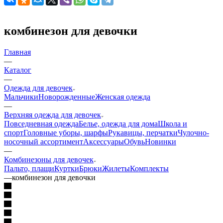
комбинезон для девочки
Главная
—
Каталог
—
Одежда для девочек
Мальчики
Новорожденные
Женская одежда
—
Верхняя одежда для девочек
Повседневная одежда
Белье, одежда для дома
Школа и
спорт
Головные уборы, шарфы
Рукавицы, перчатки
Чулочно-
носочный ассортимент
Аксессуары
Обувь
Новинки
—
Комбинезоны для девочек
Пальто, плащи
Куртки
Брюки
Жилеты
Комплекты
—
комбинезон для девочки