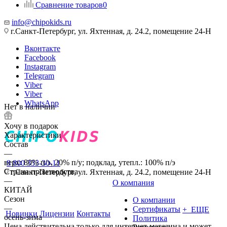
Сравнение товаров
0
info@chipokids.ru
г.Санкт-Петербург, ул. Яхтенная, д. 24.2, помещение 24-Н
Вконтакте
Facebook
Instagram
Telegram
Viber
Viber
WhatsApp
Нет в наличии
Хочу в подарок
Характеристики
Состав
—
верх: 80% п/э, 20% п/у; подклад, утепл.: 100% п/э
8 800 333-30-11
Страна производства
г.Санкт-Петербург, ул. Яхтенная, д. 24.2, помещение 24-Н
—
О компания
КИТАЙ
Сезон
О компании
—
Сертификаты
+ ЕЩЕ
Новинки
Лицензии
Контакты
осень-зима
Политика
Цена действительна только для интернет-магазина и может