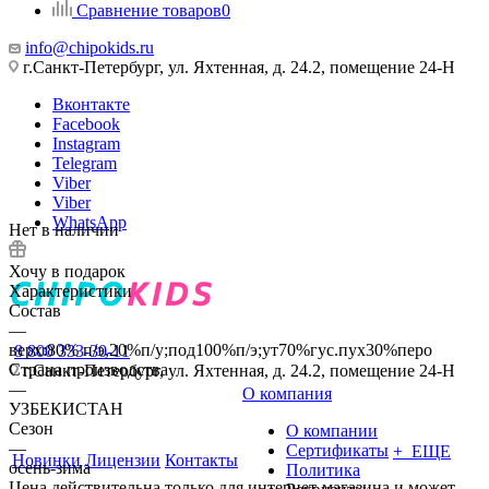
Сравнение товаров
0
info@chipokids.ru
г.Санкт-Петербург, ул. Яхтенная, д. 24.2, помещение 24-Н
Вконтакте
Facebook
Instagram
Telegram
Viber
Viber
WhatsApp
Нет в наличии
Хочу в подарок
Характеристики
Состав
—
верх:80% п/э,20%п/у;под100%п/э;ут70%гус.пух30%перо
8 800 333-30-11
Страна производства
г.Санкт-Петербург, ул. Яхтенная, д. 24.2, помещение 24-Н
—
О компания
УЗБЕКИСТАН
Сезон
О компании
—
Сертификаты
+ ЕЩЕ
Новинки
Лицензии
Контакты
осень-зима
Политика
Цена действительна только для интернет-магазина и может