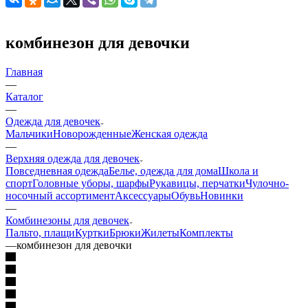
комбинезон для девочки
Главная
—
Каталог
—
Одежда для девочек
Мальчики
Новорожденные
Женская одежда
—
Верхняя одежда для девочек
Повседневная одежда
Белье, одежда для дома
Школа и
спорт
Головные уборы, шарфы
Рукавицы, перчатки
Чулочно-
носочный ассортимент
Аксессуары
Обувь
Новинки
—
Комбинезоны для девочек
Пальто, плащи
Куртки
Брюки
Жилеты
Комплекты
—
комбинезон для девочки