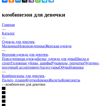
комбинезон для девочки
Главная
—
Каталог
—
Одежда для девочек
Мальчики
Новорожденные
Женская одежда
—
Верхняя одежда для девочек
Повседневная одежда
Белье, одежда для дома
Школа и
спорт
Головные уборы, шарфы
Рукавицы, перчатки
Чулочно-
носочный ассортимент
Аксессуары
Обувь
Новинки
—
Комбинезоны для девочек
Пальто, плащи
Куртки
Брюки
Жилеты
Комплекты
—
комбинезон для девочки