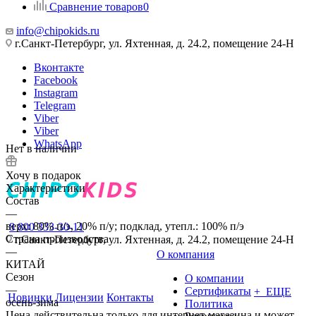
Сравнение товаров
0
info@chipokids.ru
г.Санкт-Петербург, ул. Яхтенная, д. 24.2, помещение 24-Н
Вконтакте
Facebook
Instagram
Telegram
Viber
Viber
WhatsApp
Нет в наличии
Хочу в подарок
Характеристики
Состав
—
верх: 80% п/э, 20% п/у; подклад, утепл.: 100% п/э
8 800 333-30-11
Страна производства
г.Санкт-Петербург, ул. Яхтенная, д. 24.2, помещение 24-Н
—
О компания
КИТАЙ
Сезон
О компании
—
Сертификаты
+ ЕЩЕ
Новинки
Лицензии
Контакты
осень-зима
Политика
Цена действительна только для интернет-магазина и может