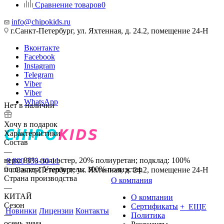
Сравнение товаров
0
info@chipokids.ru
г.Санкт-Петербург, ул. Яхтенная, д. 24.2, помещение 24-Н
Вконтакте
Facebook
Instagram
Telegram
Viber
Viber
WhatsApp
Нет в наличии
Хочу в подарок
Характеристики
Состав
—
верх: 80% полиэстер, 20% полиуретан; подклад: 100%
8 800 333-30-11
полиэстер; Утеплитель: 100% полиэстер
г.Санкт-Петербург, ул. Яхтенная, д. 24.2, помещение 24-Н
Страна производства
О компания
—
КИТАЙ
О компании
Сезон
Сертификаты
+ ЕЩЕ
Новинки
Лицензии
Контакты
—
Политика
осень-зима