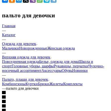
пальто для девочки
Главная
—
Каталог
—
Одежда для девочек
Мальчики
Новорожденные
Женская одежда
—
Верхняя одежда для девочек
Повседневная одежда
Белье, одежда для дома
Школа и
спорт
Головные уборы, шарфы
Рукавицы, перчатки
Чулочно-
носочный ассортимент
Аксессуары
Обувь
Новинки
—
Пальто, плащи для девочек
Комбинезоны
Куртки
Брюки
Жилеты
Комплекты
—
пальто для девочки